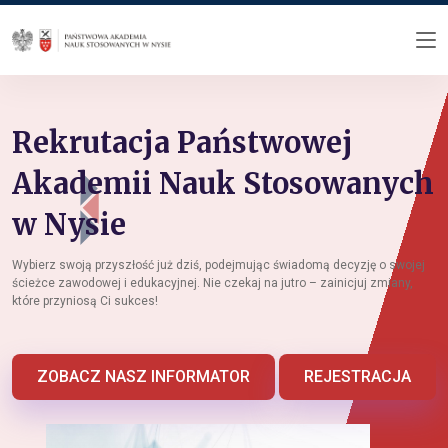
Rekrutacja Państwowej
Akademii Nauk Stosowanych
w Nysie
Wybierz swoją przyszłość już dziś, podejmując świadomą decyzję o swojej
ścieżce zawodowej i edukacyjnej. Nie czekaj na jutro – zainicjuj zmiany,
które przyniosą Ci sukces!
ZOBACZ NASZ INFORMATOR
REJESTRACJA